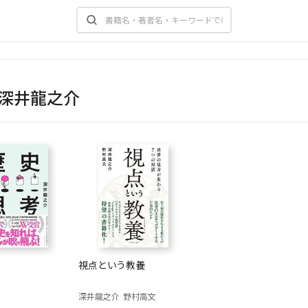
深井龍之介
視点という教養
深井龍之介
野村高文