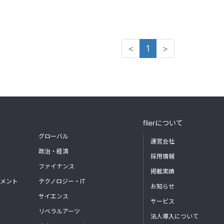
<
1
>
flierについて
グローバル
運営会社
政治・経済
採用情報
ファイナンス
掲載実績
メント
テクノロジー・IT
お知らせ
サイエンス
サービス
リベラルアーツ
法人導入について