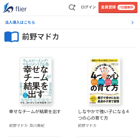
ログイン
会員登録
7日間無料
法人導入はこちら
前野マドカ
幸せなチームが結果を出す
しなやかで強い子になる４
つの心の育て方
前野マドカ
及川美紀
前野マドカ