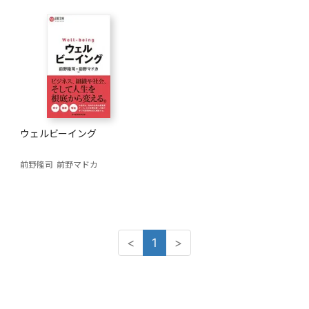
ウェルビーイング
前野隆司
前野マドカ
<
1
>