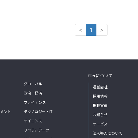
<
1
>
flierについて
グローバル
運営会社
政治・経済
採用情報
ファイナンス
掲載実績
メント
テクノロジー・IT
お知らせ
サイエンス
サービス
リベラルアーツ
法人導入について