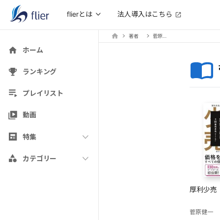
法人導入はこちら
flierとは
著者
菅原健一
ホーム
ランキング
プレイリスト
動画
特集
カテゴリー
厚利少売
菅原健一