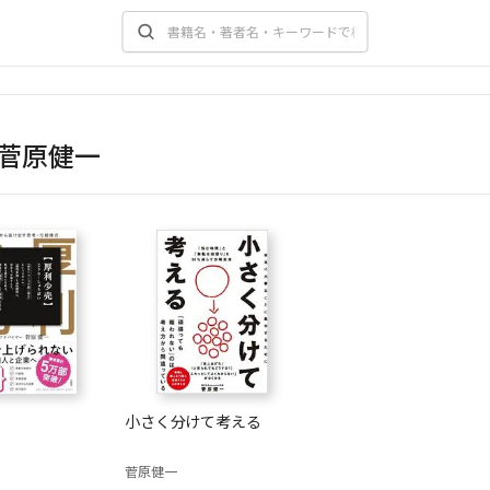
菅原健一
小さく分けて考える
菅原健一