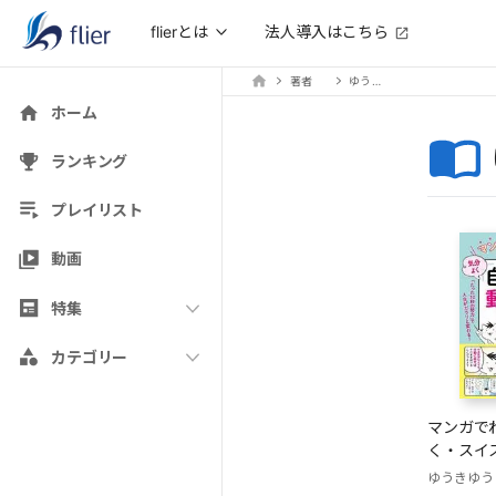
法人導入はこちら
flierとは
著者
ゆうきゆう
ホーム
ランキング
プレイリスト
動画
特集
カテゴリー
マンガで
く・スイ
「自分を
ゆうきゆう