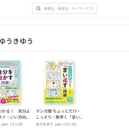
ゆうきゆう
わかる！ 気分よ
マンガ版 ちょっとだけ・
スイ・いい方向へ
こっそり・素早く「言い返
動かす」技術
す」技術
Jam（マンガ）
ゆうきゆう
Jam（マンガ）