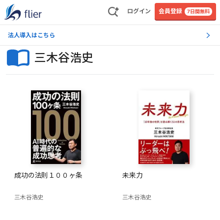
ログイン
会員登録
7日間無料
法人導入はこちら
三木谷浩史
成功の法則１００ヶ条
未来力
三木谷浩史
三木谷浩史