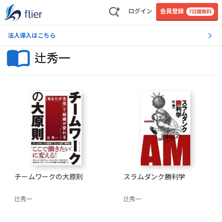
ログイン
会員登録
7日間無料
法人導入はこちら
辻秀一
チームワークの大原則
スラムダンク勝利学
辻秀一
辻秀一