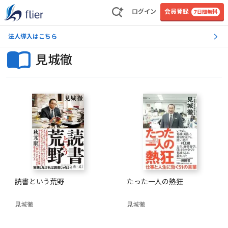
ログイン
会員登録
7日間無料
法人導入はこちら
見城徹
読書という荒野
たった一人の熱狂
見城徹
見城徹