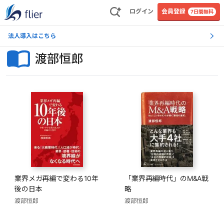
ログイン
会員登録
7日間無料
法人導入はこちら
渡部恒郎
業界メガ再編で変わる10年
「業界再編時代」のM&A戦
後の日本
略
渡部恒郎
渡部恒郎