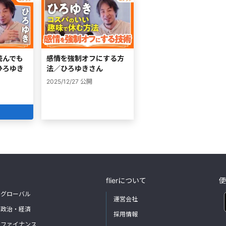
読んでも
感情を強制オフにする方
ひろゆき
法／ひろゆきさん
2025/12/27
公開
flierについて
便
グローバル
運営会社
政治・経済
採用情報
ファイナンス