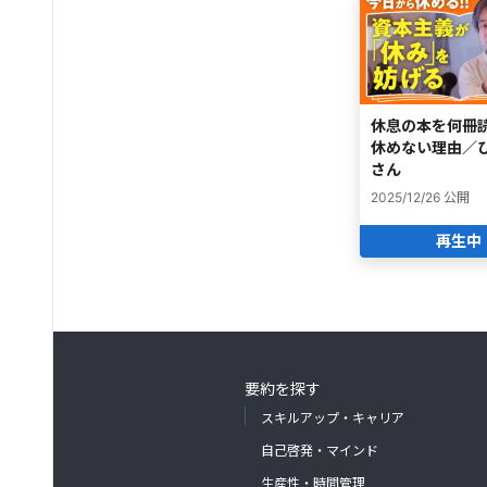
休息の本を何冊
休めない理由／
さん
2025/12/26
公開
再生中
要約を探す
スキルアップ・キャリア
自己啓発・マインド
生産性・時間管理