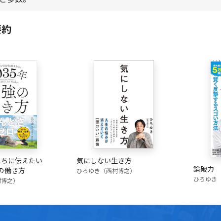
要約
気にしない生き方
たちに伝えたい
論破力
強の働き方
ひろゆき（西村博之）
ひろゆき
村博之）