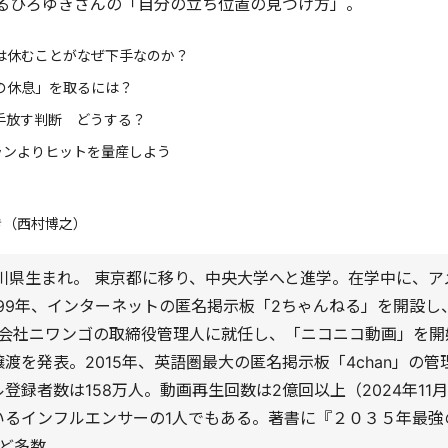
るひろゆきさんの「自分の立ち位置の見つけ方」。
は休むことがなぜ下手なのか？
の休息」を取るには？
手放す判断 どうする？
ランよりヒットを量産しよう
き（西村博之）
奈川県生まれ。 東京都に移り、中央大学へと進学。在学中に、
999年、インターネットの匿名掲示板「2ちゃんねる」を開設
式会社ニワンゴの取締役管理人に就任し、「ニコニコ動画」を開始
渡を発表。2015年、英語圏最大の匿名掲示板「4chan」の管理人
登録者数は158万人。動画再生回数は2億回以上（2024年11
いるインフルエンサーの1人でもある。著書に『２０３５年最強
など多数。