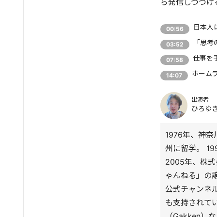
ら発信しつづけ
日本人
00:56
「思考
03:52
仕事を
07:58
ホーム
14:07
出演者
ひろゆ
1976年、神
州に留学。 1
2005年、株
ゃんねる」の譲
公式チャンネル
も支持されて
（Gakken）