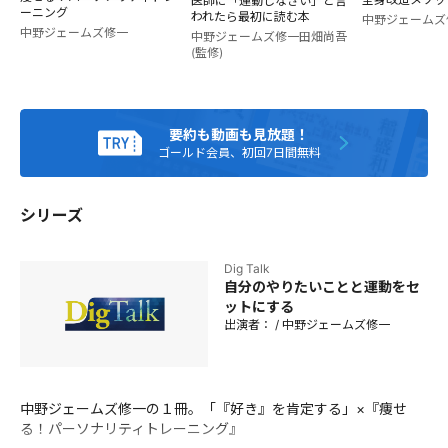
制パーソナルトレーニング施設「CLUB100」技術責任者 競技
医師に「運動しなさい」と言
ーニング
われたら最初に読む本
力向上や生活習慣病対策などを実現する「フィジカルトレー
中野ジェームズ
中野ジェームズ修一
中野ジェームズ修一
田畑尚吾
ナー」の第一人者。『すごい股関節』などベストセラー多
(監修)
数。
要約も動画も見放題！
ゴールド会員、初回7日間無料
シリーズ
Dig Talk
自分のやりたいことと運動をセ
ットにする
出演者：
/
中野ジェームズ修一
中野ジェームズ修一の１冊。「『好き』を肯定する」×『痩せ
る！パーソナリティトレーニング』