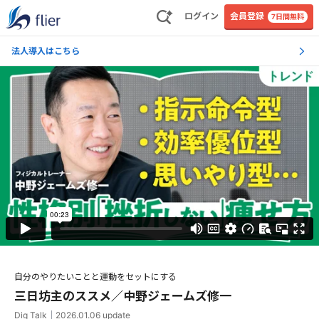
ログイン
会員登録
7日間無料
法人導入はこちら
自分のやりたいことと運動をセットにする
三日坊主のススメ／中野ジェームズ修一
Dig Talk
｜
2026.01.06
update