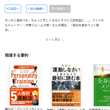
初回へ
前の動画へ
次の動画へ
せっかく始めても、ちょっと忙しくなるとすぐに三日坊主に……。フィジカ
ルトレーナー・中野ジェームズ修一さんが語る、「自分を高めていく秘
訣」。
もっと見る
4分で実践！ TABATAトレーニング
00:33
「指示命令優位型」のおすすめダイエット
02:28
関連する要約
「分類式食事法」
03:47
「思いやり優位型」は人の力を借りる
05:35
パーソナリティ自己理解の意義
09:35
ダイエット継続の秘訣は「サボる日」を決める
12:25
出演者
中野ジェームズ修一
アメリカスポーツ医学会認定運動生理学士、東京神楽坂会員
痩せる！パーソナリティトレ
全身改造メソッ