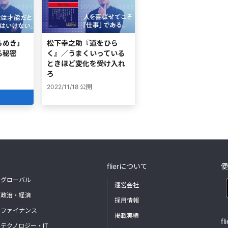
らめき」
松下幸之助『道をひら
る秘密
く』／うまくいっている
ときほど変化を受け入れ
ろ
2022/11/18
公開
flierについて
便
グローバル
運営会社
政治・経済
採用情報
ファイナンス
掲載実績
f
テクノロジー・IT