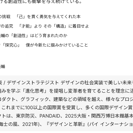
ける創造性にも衝撃を与え続けている。
の挑戦 「己」を貫く勇気を与えてくれた本
性”の追究 「才能」より その「構造」に着目せよ
英輔の「創造性」はどう育まれたのか
き「探究心」 僕が今新たに掴みかけていること
英輔
R代表 / デザインストラテジスト デザインの社会実装で美しい未
組みを学ぶ「進化思考」を提唱し変革者を育てることを理念に
ロダクト、グラフィック、建築などの領域を越え、様々なプロ
。これまでに100以上の国際賞を受賞し、多くの国際デザイン
トは、東京防災、PANDAID、2025大阪・関西万博日本館基
海士の風、2021年)、『デザインと革新』(パイ インターナショナ