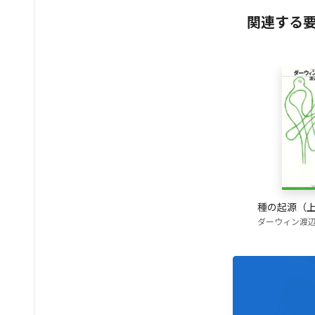
関連する
種の起源（
ダーウィン
渡