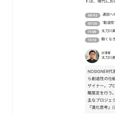
トは、現代にお
通説へ
00:53
“創造
07:20
太刀川
11:06
飽くな
13:12
出演者
太刀川
NOSIGNE
ら創造性の仕
ザイナー。プ
略策定を行う
主なプロジェク
『進化思考』(