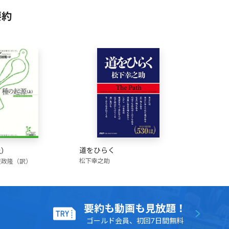
要約
道をひらく
上）
松下幸之助
辺政隆（訳）
要約も動画も見放題！
ゴールド会員、初回7日間無料