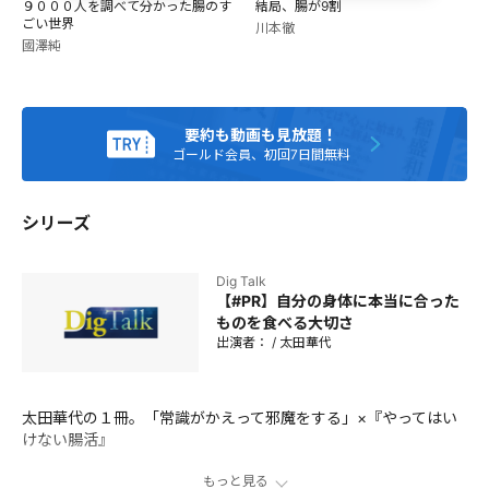
９０００人を調べて分かった腸のす
結局、腸が9割
年に一般社団法人パーソナルヘルス協会を設立。 年間3000
ごい世界
川本徹
件の腸内解析、遺伝子解析、栄養解析結果から導かれた内容
國澤純
をもとに、「完全オーダーメイド」の腸活を提案、好評を博
す。クライアントには、一流アスリートや芸能人などの著名
人も多い。 その他、サプリメントや美容雑貨の開発など、さ
まざまな事業を展開。アドバイザーやインストラクターの育
要約も動画も見放題！
成も行なっており、受講生は1500名超。
ゴールド会員、初回7日間無料
シリーズ
Dig Talk
【#PR】自分の身体に本当に合った
ものを食べる大切さ
出演者：
/
太田華代
太田華代の１冊。「常識がかえって邪魔をする」×『やってはい
けない腸活』
もっと見る