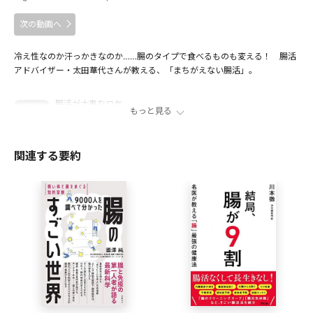
次の動画へ
冷え性なのか汗っかきなのか……腸のタイプで食べるものも変える！ 腸活
アドバイザー・太田華代さんが教える、「まちがえない腸活」。
腸活が大事なワケ
00:26
もっと見る
日本人に合った腸活とは？
03:20
「腸内環境が悪い人」4つのタイプ
06:45
関連する要約
ヨーグルト、玄米、発酵食品、実は逆効果？
13:48
栄養学の知識だけでは腸は守れない
16:35
出演者
太田華代
一般社団法人パーソナルヘルス協会代表理事。筑波大学大学
院修了。 大手総合研究所、外資系広告代理店医療部門を経
て、現職。 「腸活」を通じて、体質改善・ダイエット・子宮
がんの克服に成功、健康関係の仕事をすることを決意。2019