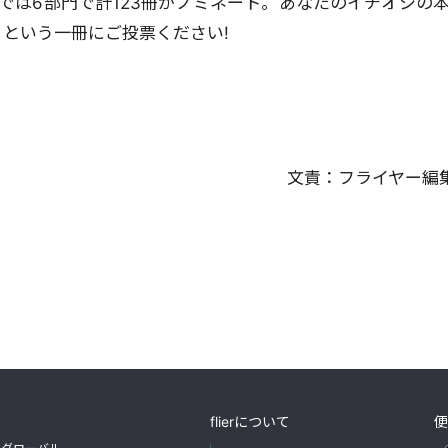
では6部門で計123冊がノミネート。あなたのイチオシの本
」という一冊にご投票ください!
文責：
フライヤー編
flierについて
便