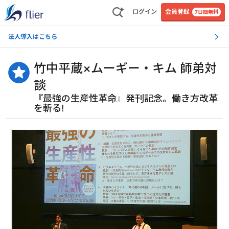
ログイン
会員登録
7日間無料
法人導入はこちら
竹中平蔵×ムーギー・キム 師弟対
談
『最強の生産性革命』発刊記念。働き方改革
を斬る!