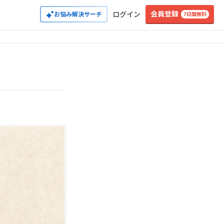
会員登録
ログイン
お悩み解決サーチ
7日間無料