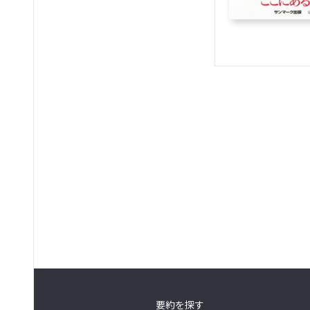
要約を探す