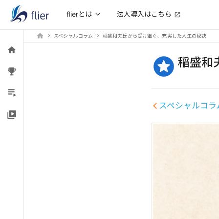
法人導入はこちら
flierとは
スペシャルコラム
稲盛和夫氏から受け継ぐ、充実した人生の秘訣
稲盛和
スペシャルコラ