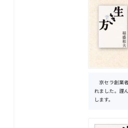
京セラ創業
れました。謹
します。