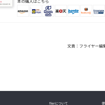
本の購入はこちら
文責：
フライヤー編
flierについて
便