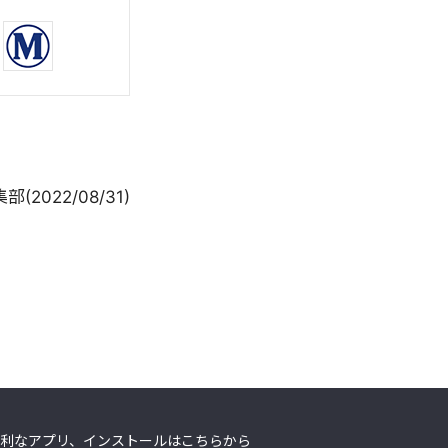
集部
(
2022/08/31
)
利なアプリ、インストールはこちらから