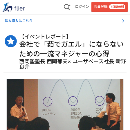
ログイン
会員登録
7日間無料
法人導入はこちら
【
イベントレポート
】
会社で「茹でガエル」にならない
ための一流マネジャーの心得
西岡塾塾長 西岡郁夫× ユーザベース社長 新野
良介