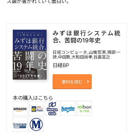
ス論が書かれていて面白い。
みずほ銀行システム統
合、苦闘の19年史
日経コンピュータ,山端宏実,岡部一
詩,中田敦,大和田尚孝,谷島宣之
日経BP
要約を読む
本の購入はこちら