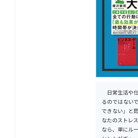
日常生活や
るのではない
できない」と
なたのストレ
なら、単にル