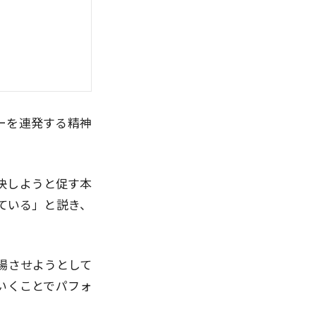
ーを連発する精神
決しようと促す本
ている」と説き、
揚させようとして
いくことでパフォ