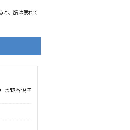
ると、脳は疲れて
）
水野谷悦子