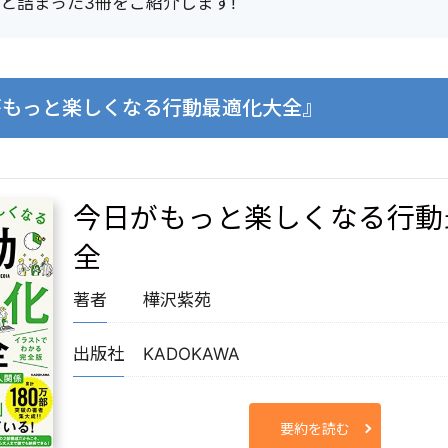
と詰まった3冊をご紹介します!
日がもっと楽しくなる行動最適化大全』
今日がもっと楽しくなる行動
全
著者
樺沢紫苑
出版社
KADOKAWA
要約を読む