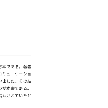
方本である。著者
コミュニケーショ
い出した。その結
のが本書である。
言及されていたと