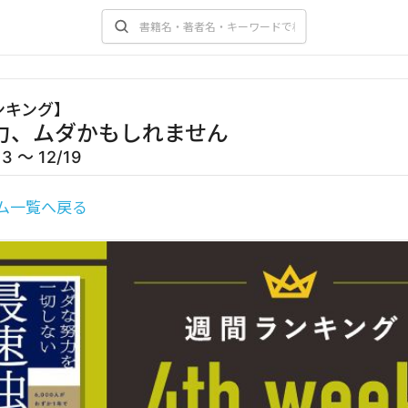
ンキング
】
力、ムダかもしれません
13 〜 12/19
ム一覧へ戻る