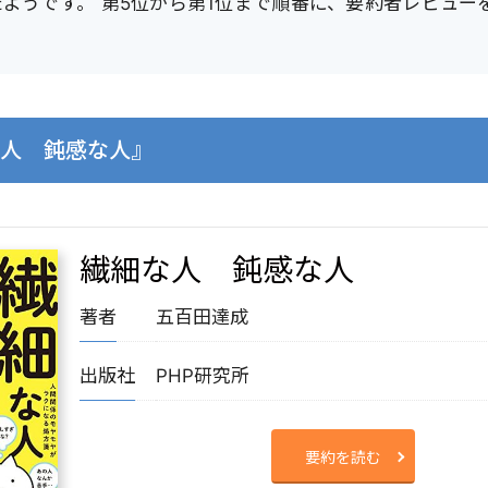
ようです。 第5位から第1位まで順番に、要約者レビュー
な人 鈍感な人』
繊細な人 鈍感な人
著者
五百田達成
出版社
PHP研究所
要約を読む