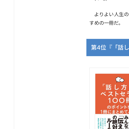
よりよい人生の
すめの一冊だ。
第4位『「話し