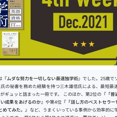
は『
ムダな努力を一切しない最速独学術
』でした。25歳で
義氏の秘書を務めた経験を持つ三木雄信氏による、最短最
がギュッと詰まった一冊です。 このほか、第2位の『
「普
ごい成果をあげるのか
』や第4位『
「話し方のベストセラー1
とめてみた。
』など、うまくいっている事例から効率的に