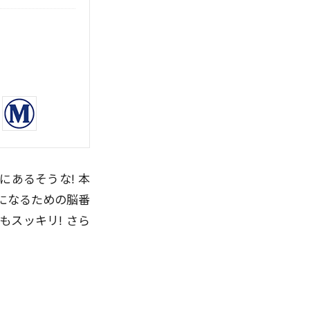
あるそうな! 本
になるための脳番
スッキリ! さら