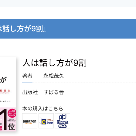
は話し方が9割』
人は話し方が9割
著者
永松茂久
出版社
すばる舎
本の購入はこちら