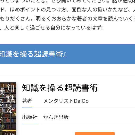
っとつまづいたとき、ぜひ開いてみてください。話が途切
ド、ほめポイントの見つけ方、面倒な人の扱いかたなど、
sがもりだくさん。明るくおおらかな著者の文章を読んでいく
、人と楽しく過ごせる自分になっているはず!
目!『知識を操る超読書術』
知識を操る超読書術
著者
メンタリストDaiGo
出版社
かんき出版