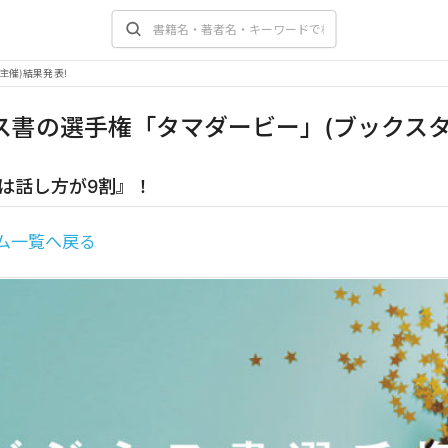
主催)結果発表!
ス書の選手権「タマダービー」(ブックスタ
人は話し方が9割』！
ム一覧へ戻る