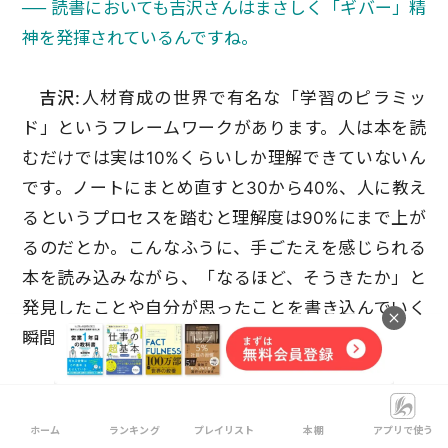
── 読書においても吉沢さんはまさしく「ギバー」精
神を発揮されているんですね。
吉沢:
人材育成の世界で有名な「学習のピラミッ
ド」というフレームワークがあります。人は本を読
むだけでは実は10%くらいしか理解できていないん
です。ノートにまとめ直すと30から40%、人に教え
るというプロセスを踏むと理解度は90%にまで上が
るのだとか。こんなふうに、手ごたえを感じられる
本を読み込みながら、「なるほど、そうきたか」と
発見したことや自分が思ったことを書き込んでいく
瞬間が一番楽しいですね。
読書はもちろん、ICJがめざす世界を実現しようと
するとき、常に新しい世界に触れることができま
ホーム
ランキング
プレイリスト
本棚
アプリで使う