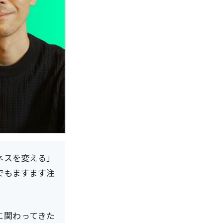
ネスを変える」
でもますます注
t制作に関わってきた