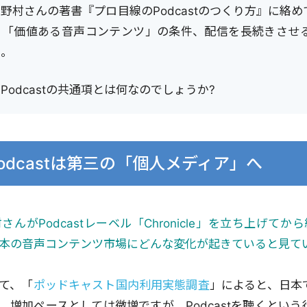
村さんの著書『プロ目線のPodcastのつくり方』に絡めて、
、「価値ある音声コンテンツ」の条件、配信を長続きさせ
た。
Podcastの共通項とは何なのでしょうか?
Podcastは第三の「個人メディア」へ
村さんがPodcastレーベル「Chronicle」を立ち上げて
本の音声コンテンツ市場にどんな変化が起きていると見て
て、「
ポッドキャスト国内利用実態調査
」によると、日本
。増加ペースとしては微増ですが、Podcastを聴くとい