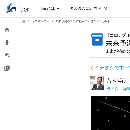
法人導入はこちら
flierとは
イチオシの本
未来予測のために読んでおきたい5冊の本
【
コロナブル
未来予
未来が読めな
イチオシの本一
荒木博行
ライター詳