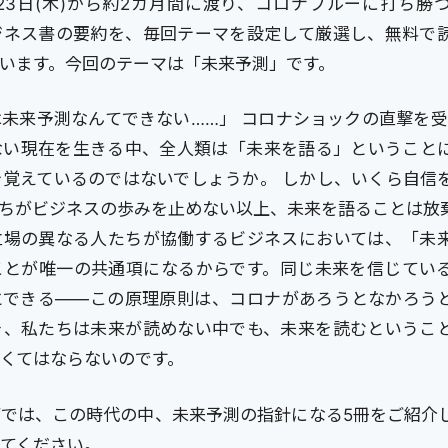
は4月23日(木)から約2カ月間に渡り、コロナブルーに打ち
ジネス書の要約を、毎回テーマを設定して厳選し、無料で
います。今回のテーマは「未来予測」です。
未来予測なんてできない……」 コロナショックの直撃を受
ない現在を生きる中、全人類は「未来を語る」ということ
を覚えているのではないでしょうか。 しかし、いくら自信
たちがビジネスの歩みを止めない以上、未来を語ることは放
立場の異なる人たちが協働するビジネスにおいては、「未
ことが唯一の共通項になるからです。同じ未来を信じてい
とできる――この原理原則は、コロナがあろうとなかろう
そ、私たちは未来が読めない中でも、未来を読むというこ
くてはならないのです。
下では、この時代の中、未来予測の指針になる5冊をご紹介
てください。