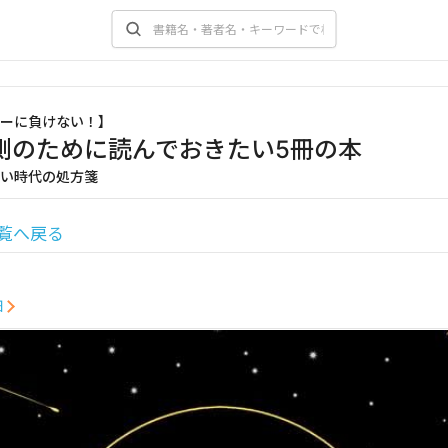
ーに負けない！
】
測のために読んでおきたい5冊の本
い時代の処方箋
覧へ戻る
細