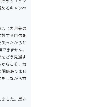
勝つための「ヒン
読めるキャンペ
け、1カ月先の
に対する自信を
を失ったからと
棄できません。
来をどう見通す
るからこそ、力
と関係ありませ
とをしながら前
しました。是非