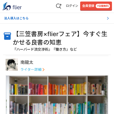
ログイン
会員登録
7日間無料
法人導入はこちら
【三笠書房×flierフェア】今すぐ生
かせる良書の知恵
『ハーバード流交渉術』『働き方』など
南龍太
ライター詳細