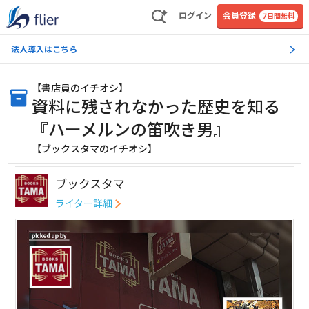
ログイン
会員登録
7日間無料
法人導入はこちら
【
書店員のイチオシ
】
資料に残されなかった歴史を知る
『ハーメルンの笛吹き男』
【ブックスタマのイチオシ】
ブックスタマ
ライター詳細