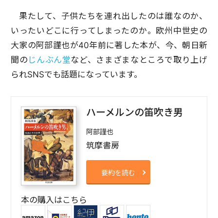
果たして、子供たちを連れ出したのは誰なのか、
いったいどこに行ってしまったのか。欧州中世史の
大家の阿部謹也が40年前に著した本が、今、朝日新
聞の
じんぶん堂
など、さまざまなところで取り上げ
られSNSでも話題になっています。
ハーメルンの笛吹き男
阿部謹也
筑摩書房
要約を読む
本の購入はこちら