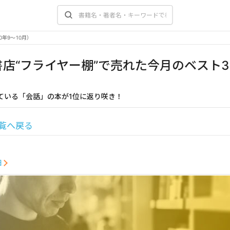
年9～10月）
店“フライヤー棚”で売れた今月のベスト3（
）
ている「会話」の本が1位に返り咲き！
覧へ戻る
細