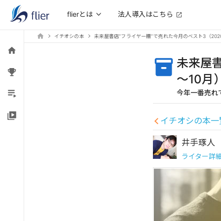
法人導入はこちら
flierとは
イチオシの本
未来屋書店“フライヤー棚”で売れた今月のベスト3（2020
未来屋書
～10月
今年一番売れ
イチオシの本一
井手琢人
ライター詳