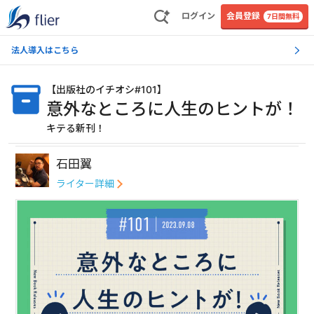
ログイン
会員登録
7日間無料
法人導入はこちら
【
出版社のイチオシ#101
】
意外なところに人生のヒントが！
キテる新刊！
石田翼
ライター詳細