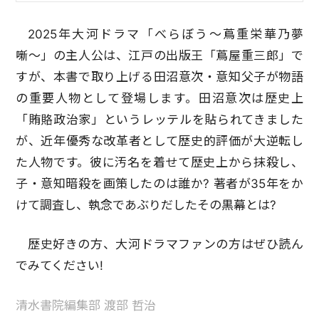
2025年大河ドラマ「べらぼう〜蔦重栄華乃夢
噺〜」の主人公は、江戸の出版王「蔦屋重三郎」で
すが、本書で取り上げる田沼意次・意知父子が物語
の重要人物として登場します。田沼意次は歴史上
「賄賂政治家」というレッテルを貼られてきました
が、近年優秀な改革者として歴史的評価が大逆転し
た人物です。彼に汚名を着せて歴史上から抹殺し、
子・意知暗殺を画策したのは誰か? 著者が35年をか
けて調査し、執念であぶりだしたその黒幕とは?
歴史好きの方、大河ドラマファンの方はぜひ読ん
でみてください!
清水書院編集部 渡部 哲治