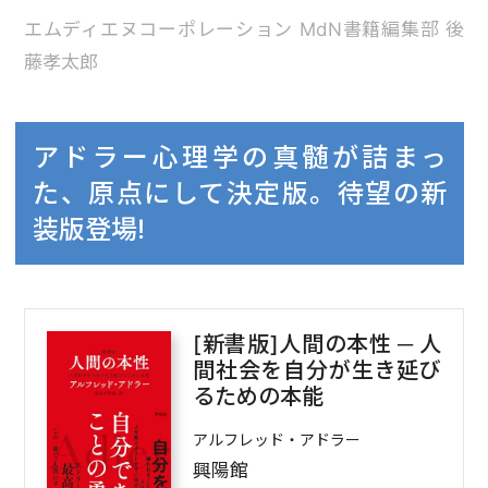
エムディエヌコーポレーション MdN書籍編集部 後
藤孝太郎
アドラー心理学の真髄が詰まっ
た、原点にして決定版。待望の新
装版登場!
[新書版]人間の本性 ─ 人
間社会を自分が生き延び
るための本能
アルフレッド・アドラー
興陽館