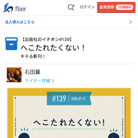
ログイン
会員登録
7日間無料
法人導入はこちら
【
出版社のイチオシ#139
】
へこたれたくない！
キテる新刊！
石田翼
ライター詳細