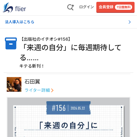
ログイン
会員登録
7日間無料
法人導入はこちら
【
出版社のイチオシ#156
】
「来週の自分」に毎週期待して
る……
キテる新刊！
石田翼
ライター詳細