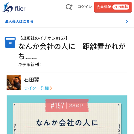
ログイン
会員登録
7日間無料
法人導入はこちら
【
出版社のイチオシ#157
】
なんか会社の人に 距離置かれが
ち……
キテる新刊！
石田翼
ライター詳細