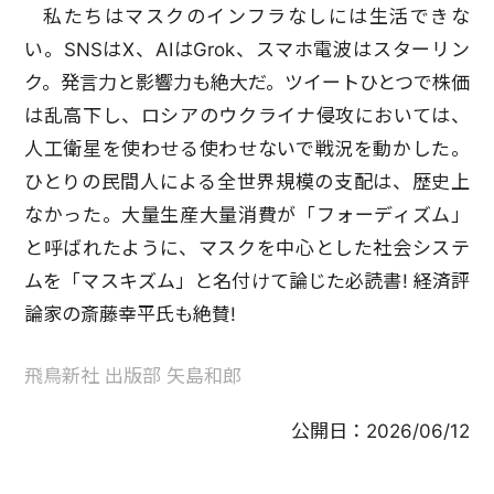
私たちはマスクのインフラなしには生活できな
い。SNSはX、AIはGrok、スマホ電波はスターリン
ク。発言力と影響力も絶大だ。ツイートひとつで株価
は乱高下し、ロシアのウクライナ侵攻においては、
人工衛星を使わせる使わせないで戦況を動かした。
ひとりの民間人による全世界規模の支配は、歴史上
なかった。大量生産大量消費が「フォーディズム」
と呼ばれたように、マスクを中心とした社会システ
ムを「マスキズム」と名付けて論じた必読書! 経済評
論家の斎藤幸平氏も絶賛!
飛鳥新社 出版部 矢島和郎
公開日：
2026/06/12