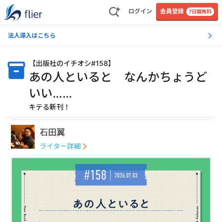
ログイン
会員登録
7日間無料
法人導入はこちら
【
出版社のイチオシ#158
】
あの人といると なんかちょうど
いい……
キテる新刊！
石田翼
ライター詳細