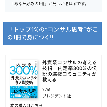
「あなた好みの1冊」が見つかるはずです。
「トップ1%の“コンサル思考”がこ
の1冊で身につく‼
外資系コンサルの考える
技術 内定率300%の伝
説の選抜コミュニティが
教える
YC塾
プレジデント社
本の購入はこちら