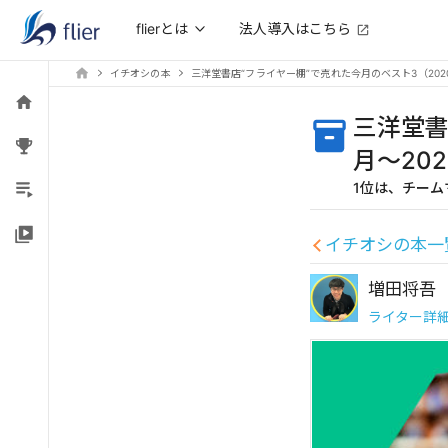
法人導入はこちら
flierとは
イチオシの本
三洋堂書店“フライヤー棚”で売れた今月のベスト3（2020
三洋堂書
月～202
1位は、チー
イチオシの本一
増田将吾
ライター詳