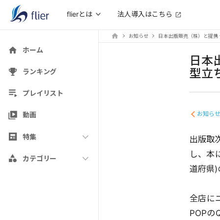
法人導入はこちら
flierとは
お知らせ
日本出版販売（株）と提携
ホーム
日本
型立
ランキング
プレイリスト
お知ら
動画
特集
出版取
し、本
カテゴリー
道府県
全店に
POP