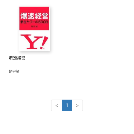
爆速経営
蛯谷敏
<
1
>