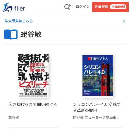
ログイン
会員登録
7日間無料
法人導入はこちら
蛯谷敏
突き抜けるまで問い続けろ
シリコンバレー4.0 変貌す
る革新の聖地
蛯谷敏
蛯谷敏
ニューヨーク支局細田孝宏