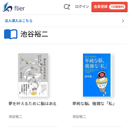
ログイン
会員登録
7日間無料
法人導入はこちら
池谷裕二
夢を叶えるために脳はある
単純な脳、複雑な「私」
池谷裕二
池谷裕二