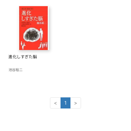
進化しすぎた脳
池谷裕二
<
1
>