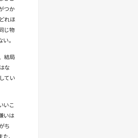
がつか
どれほ
同じ物
ない。
、結局
はな
してい
いいこ
嫌いは
がち
また、