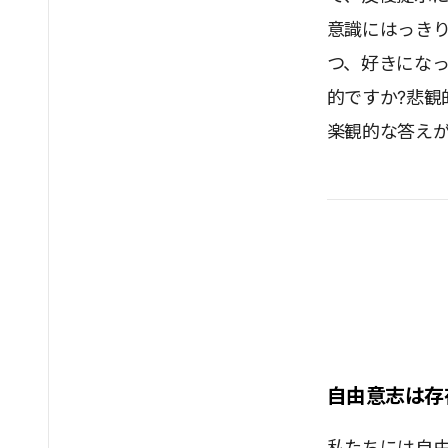
意識にはっき
つ、好きにな
的ですか?悲観
楽観的な答え
自由意志は存
私たちには自