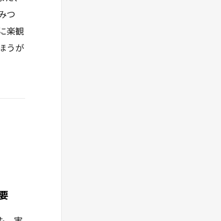
みつ
に楽観
ほうが
要
も、実