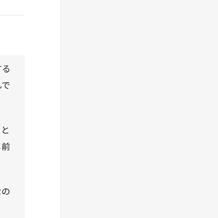
する
んで
うと
も前
なの