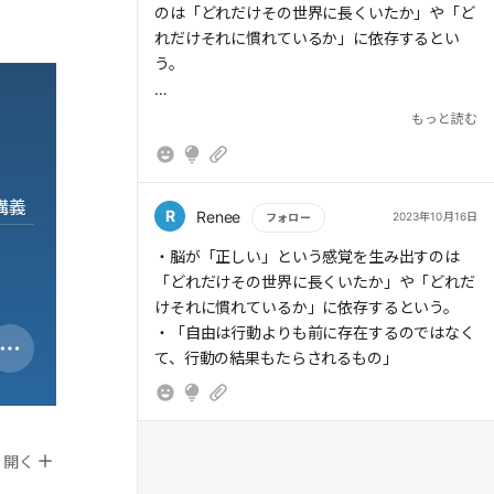
のは「どれだけその世界に長くいたか」や「ど
れだけそれに慣れているか」に依存するとい
う。
もっと読む
> 正しさの基準は「慣れ」の問題に帰着し、正
しさの信念は、結局記憶から生まれる。この世
講義
には絶対的な「正しい」・「間違い」の基準は
R
Renee
2023年10月16日
フォロー
なく、その環境により長く暮らし、その世界の
もっと読む
・脳が「正しい」という感覚を生み出すのは
ルールにどれほど深く順応しているかどうか
「どれだけその世界に長くいたか」や「どれだ
が、脳にとっては重要だ。
けそれに慣れているか」に依存するという。
・「自由は行動よりも前に存在するのではなく
て、行動の結果もたらされるもの」
> 「自由は行動よりも前に存在するのではなく
て、行動の結果もたらされるもの」だという。
自分の取った行動を見て、その行動が思い通り
開く