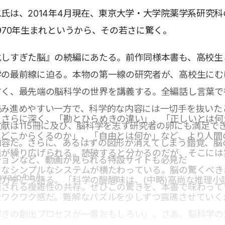
氏は、2014年4月現在、東京大学・大学院薬学系研究科
970年生まれというから、その若さに驚く。
化しすぎた脳』の続編にあたる。前作同様本書も、高校生
学の最前線に迫る。本物の第一線の研究者が、高校生にむ
すく、最先端の脳科学の世界を講義する。全編話し言葉で
読み進めやすい一方で、科学的な内容には一切手を抜いた
りさらに深く、「勘とひらめきの違い」、「正しいとは何
献は115冊に及び、脳科学を志す研究者の卵にも満足で
はどこからくるのか」、「自由とは何か」など、より人間
内容だ。さらに、あるはずの図形が消えてしまう錯覚、脳
義が繰り広げられる。読破すると分かるのだが、そこには
ションなど、動画が見られる特設サイトも必見だ
うなシンプルなシステムが横たわっている。脳の驚くべき
aya.jp/bb/)。
力をこう語る。「科学の醍醐味は、(中略)高尚な推理小
発される複雑性の共存。ぜひこの驚きを、本書で味わって
なワクワク感だ。難解なパズルを少しずつ露礁させていく
解きの創出プロセスが一番おもしろい」。さあ、脳科学の