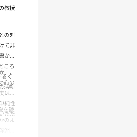
の教授
との対
けて非
書かれ
ところ
か」、
きるく
の心の
の活動
実は、
単純性
説を読
いただ
かのよ
深淵な