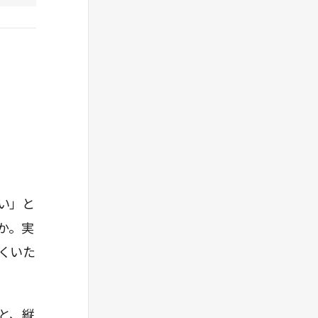
い」と
か。実
くいた
と、縦