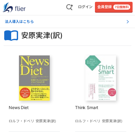
ログイン
会員登録
7日間無料
法人導入はこちら
安原実津(訳)
News Diet
Think Smart
ロルフ・ドベリ
安原実津(訳)
ロルフ・ドベリ
安原実津(訳)