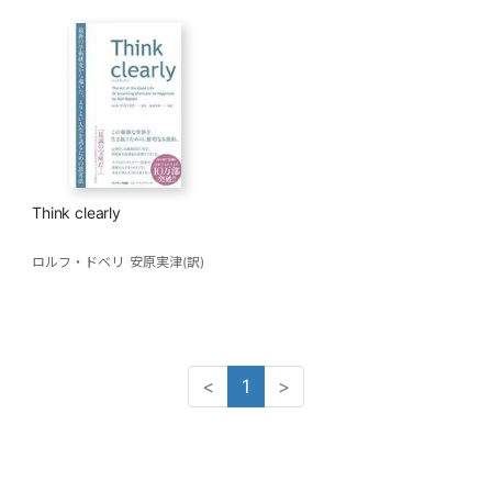
Think clearly
ロルフ・ドベリ
安原実津(訳)
<
1
>