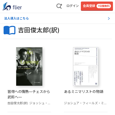
ログイン
会員登録
7日間無料
法人導入はこちら
吉田俊太郎(訳)
習得への情熱―チェスから
あるミニマリストの物語
武術へ―
吉田俊太郎(訳)
ジョッシュ・ウェイツキン
ジョシュア・フィールズ・ミルバーン