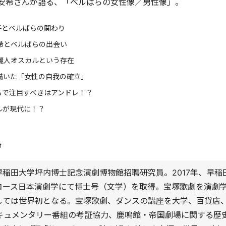
安希さんが語る、「ベルばらの女性像／男性像」。
子とベルばらの関わり
希とベルばらの出会い
麗人オスカルという存在
描いた「女性の自我の確立」
らで注目すべきはアンドレ！？
ルが現代に！？
希
早稲田大学坪内博士記念演劇博物館招聘研究員。2017年、早稲
コース日本演劇学にて博士号（文学）を取得。宝塚歌劇を演劇
しては世界初となる。宝塚歌劇、ダンスの講座を大学、百貨店
ドキュメンタリー番組の考証協力、鹿鳴館・帝国劇場に関する歴