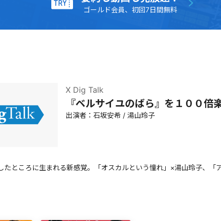
ゴールド会員、初回7日間無料
X Dig Talk
『ベルサイユのばら』を１００倍
出演者：
石坂安希
/
湯山玲子
したところに生まれる新感覚。「オスカルという憧れ」×湯山玲子、「