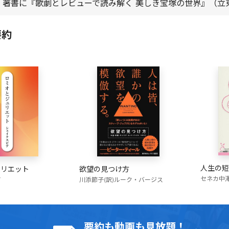
。著書に『歌劇とレビューで読み解く 美しき宝塚の世界』（立
要約
人生の短
欲望の見つけ方
ュリエット
セネカ
中
川添節子(訳)
ルーク・バージス
ア
要約も動画も見放題！