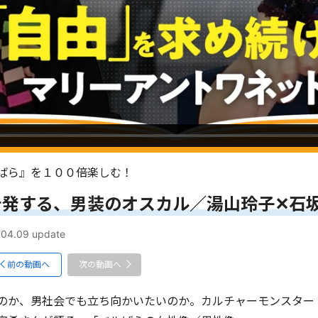
ばら』を１００倍楽しむ！
告発する、男装のオスカル／湯山玲子✕石
.04.09
update
前の動画へ
次の動画へ
のか、男社会でも立ち向かいたいのか。カルチャーモンスター