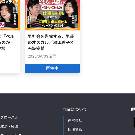
ど『ベル
男社会を告発する、男装
るのか／
のオスカル／湯山玲子✕
安希
石坂安希
2025/04/09
公開
再生中
flierについて
便
グローバル
運営会社
政治・経済
採用情報