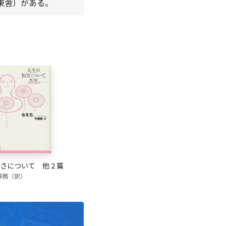
東舎）がある。
さについて 他２篇
澤務（訳）