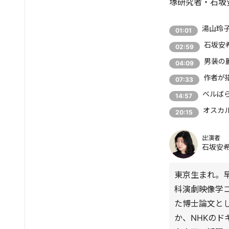
塚研究者・石坂
湯山玲
01:01
石坂安
02:59
男装の
04:09
作者が
07:33
ベルば
14:57
オスカ
20:15
出演者
石坂安
東京生まれ。
科演劇映像学
た博士論文と
か、NHKの