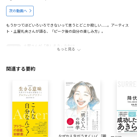
次の動画へ
もうかつてほどいろいろできないって思うとどこか寂しい……。アーティス
ト・土屋礼央さんが語る、「ピーク後の自分の楽しみ方」。
土屋さんが「楽しそう」なわけ
01:15
もっと見る
ぼくの人生 ピークは過ぎた？
02:22
土屋礼央式 客観視トレーニング
08:21
関連する要約
夢に近づく目標の区切り方
10:45
家庭と仕事 どっちをとる？
14:10
出演者
土屋礼央
1976年9月1日生まれ。東京都国分寺市出身。RAG FAIRとし
て2001年メジャーデビュー。紅白歌合戦、オリコンシングル
１、２位独占、ゴールデンアロー新人賞受賞するなどアカペ
ラブームの立役者となる。2011年よりソロプロジェクトTTRE
なぜか人生がうまくいく「明