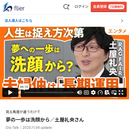
ログイン
会員登録
7日間無料
法人導入はこちら
見る角度が違うだけで
夢の一歩は洗顔から／土屋礼央さん
Dig Talk
｜
2025.11.06
update