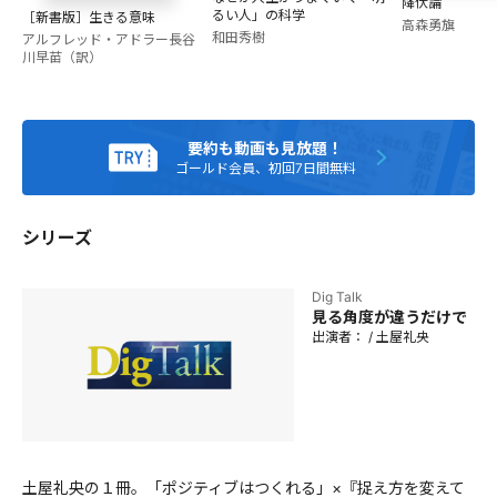
降伏論
をスタート。RAG FAIR、ズボンドズボン、TTRE楽曲の多く
るい人」の科学
［新書版］生きる意味
高森勇旗
の作詞作曲を手掛ける。 TBSラジオ『こねくと』、
和田秀樹
アルフレッド・アドラー
長谷
NACK5『カメレオンパーティー』などラジオ番組のパーソナ
川早苗（訳）
リティも多く務める。埼玉西武ライオンズ、FC東京サポータ
ー、F1ファンであり、鉄道好き（企業努力）でもある。
要約も動画も見放題！
ゴールド会員、初回7日間無料
シリーズ
Dig Talk
見る角度が違うだけで
出演者：
/
土屋礼央
土屋礼央の１冊。「ポジティブはつくれる」×『捉え方を変えて