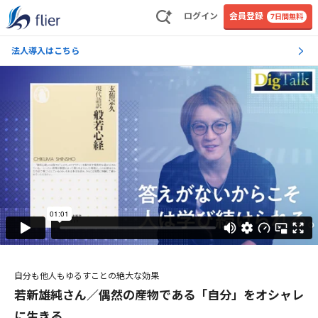
ログイン
会員登録
7日間無料
法人導入はこちら
自分も他人もゆるすことの絶大な効果
若新雄純さん／偶然の産物である「自分」をオシャレ
に生きる