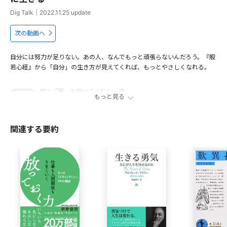
Dig Talk
｜
2022.11.25
update
次の動画へ
自分には努力が足りない。あの人、なんでもっと頑張らないんだろう。『般
若心経』から「自分」の生き方が見えてくれば、もっとやさしくなれる。
僕に「翼」を授けてくれた一冊
00:51
もっと見る
僕はなぜ「般若心経」に向き合う”自分“だったのか？
05:42
そんな僕が「僧侶」になった背景
10:03
関連する要約
自分との向き合いを経て 僕がいま至った「境地」
13:03
出演者
若新雄純
福井県出身。慶應義塾大学学院修了、修士(政策・メディア)。
現在、慶應義塾大学特任准教授、株式会社NEWYOUTH代表
取締役などを兼任。企業・自治体などと社会実験的な企画に
取り組むプロデューサーであり、TV・ラジオなどのコメンテ