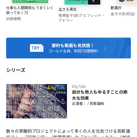
ーターとしても活躍中。
歎異抄
仕事も人間関係もうまくいく
生きる勇気
放っておく力
金子大栄(校註)
坂東智子(訳)
アルフレッド・
枡野俊明
アドラー
要約も動画も見放題！
ゴールド会員、初回7日間無料
シリーズ
Dig Talk
自分も他人もゆるすことの絶
大な効果
出演者：
/
若新雄純
数々の実験的プロジェクトによって多くの人を元気づける若新雄