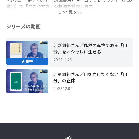
純さん。『般若心経』（筑摩書房）や『コンプレックス』（岩波
書店）で「生きやすさ」の根源を模索します。
もっと見る
シリーズの動画
若新雄純さん／偶然の産物である「自
分」をオシャレに生きる
2022.11.25
再生中
若新雄純さん／目を向けたくない「自
分」の正体
2022.12.02