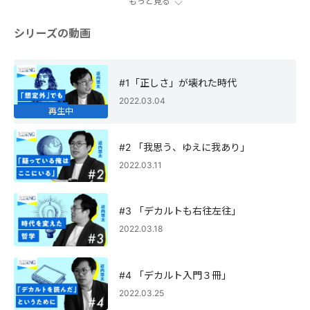
もっと見る
太。ウィトゲンシュタインを専門とする近内氏が、西洋哲学を知
るうえで避けては通れない「近代哲学の父」ルネ・デカルトの哲
学を独自の視点で読み解く。変化し続ける現代社会の「想定外」
シリーズの動画
に対応し、「フリーズ」せずに生き抜くための哲学とは？
#1「正しさ」が壊れた時代
2022.03.04
再生中
#2 「我思う、ゆえに我あり」
2022.03.11
#3 「デカルトも右往左往」
2022.03.18
#4 「デカルト入門３冊」
2022.03.25