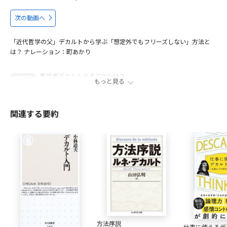
次の動画へ
「近代哲学の父」デカルトから学ぶ「想定外でもフリーズしない」方法と
は？ ナレーション：町あかり
哲学者デカルトのすごさとは？
00:27
もっと見る
哲学の効能とは？
01:27
デカルトが生きた時代
02:24
関連する要約
デカルトの哲学とは？
03:57
出演者
近内悠太
1985年神奈川県生まれ。教育者。哲学研究者。慶應義塾大学
理工学部数理科学科卒業、日本大学大学院文学研究科修士課
程修了。専門はウィトゲンシュタイン哲学。主な著書に『世
界は贈与でできている：資本主義の「すきま」を埋める倫理
学』（NewsPicksパブリッシング、2020）がある。
方法序説