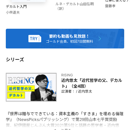
仕事に使えるデ
ルネ・デカルト
山田弘明
齋藤孝
デカルト入門
（訳）
小林道夫
要約も動画も見放題！
ゴールド会員、初回7日間無料
シリーズ
RISING
近内悠太「近代哲学の父、デカル
ト」（全4回）
出演者：
/
近内悠太
『世界は贈与でできている：資本主義の「すきま」を埋める倫理
学』（NewsPicksパブリッシング）で第29回山本七平賞奨励
賞、紀伊國屋じんぶん大賞2021第5位と話題の哲学者・近内悠