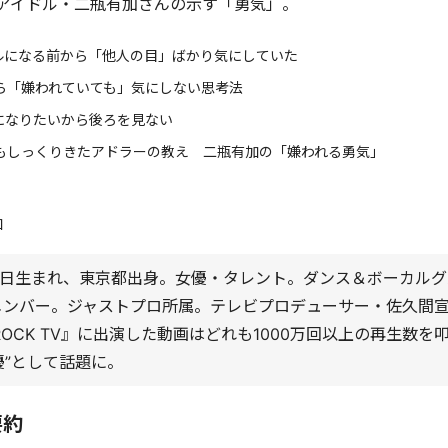
アイドル・二瓶有加さんの示す「勇気」。
ルになる前から「他人の目」ばかり気にしていた
ら「嫌われていても」気にしない思考法
になりたいから後ろを見ない
もしっくりきたアドラーの教え 二瓶有加の「嫌われる勇気」
加
月20日生まれ、東京都出身。女優・タレント。ダンス＆ボーカルグル
元メンバー。ジャストプロ所属。テレビプロデューサー・佐久間宣行
ROCK TV』に出演した動画はどれも1000万回以上の再生数を
優”として話題に。
要約