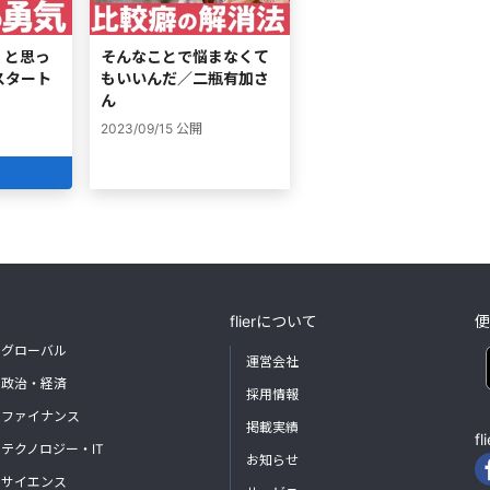
」と思っ
そんなことで悩まなくて
スタート
もいいんだ／二瓶有加さ
ん
2023/09/15
公開
flierについて
便
グローバル
運営会社
政治・経済
採用情報
ファイナンス
掲載実績
f
テクノロジー・IT
お知らせ
サイエンス