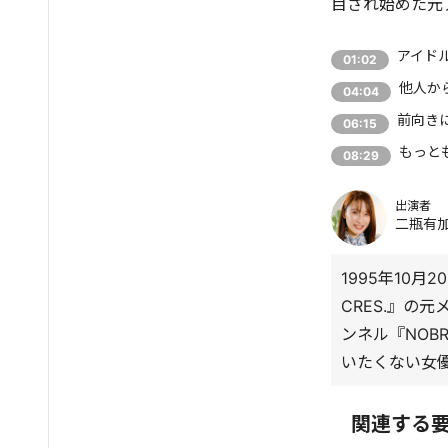
目され始めた元
アイド
01:02
他人か
04:04
前向き
06:15
もっと
08:29
出演者
二瓶有
1995年10
CRES.』の
ンネル『NOB
いたくない女
関連する