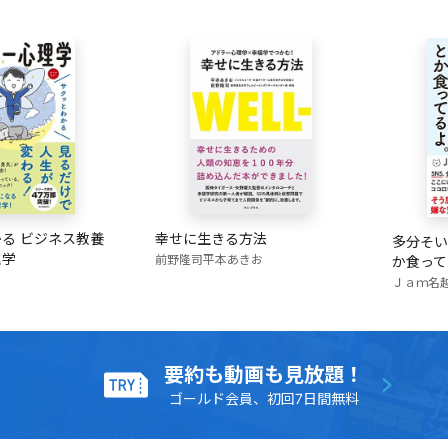
る ビジネス教養
幸せに生きる方法
多分そい
理学
前野隆司
平本あきお
か食って
Ｊａｍ
名
要約も動画も見放題！
ゴールド会員、初回7日間無料