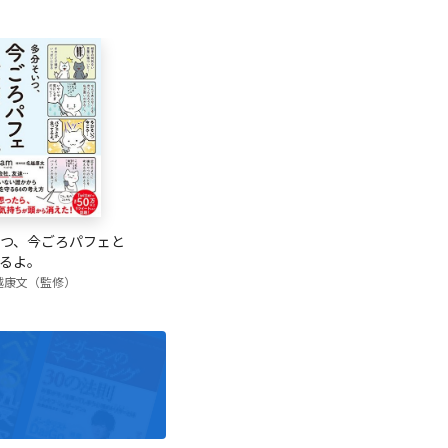
つ、今ごろパフェと
るよ。
越康文（監修）