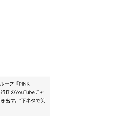
ープ『PINK
氏のYouTubeチャ
叩き出す。“下ネタで笑