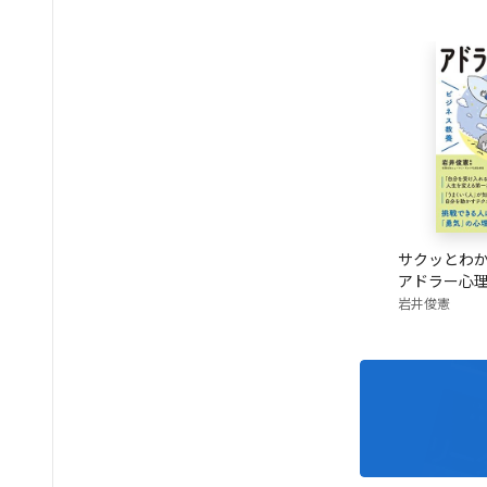
サクッとわか
アドラー心
岩井俊憲