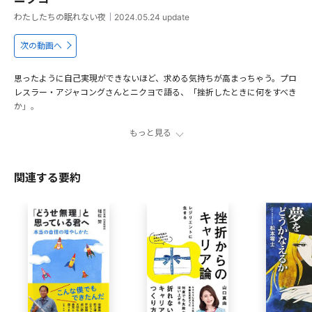
わたしたちの眠れない夜
｜
2024.05.24
update
次の動画へ
思ったように自己実現ができないほど、求める気持ちが高まっちゃう。プロ
レスラー・アジャコングさんとニクヨで語る、「挫折したときに何をすべき
か」。
もっと見る
今夜のゲスト アジャコングさん
00:43
誰もが「女子プロ」に憧れた時代
02:07
関連する要約
「夢の挫折」のお悩み
09:40
「夢と現実」の折り合いのつけ方
12:40
遠回りする経験が夢に生きてくるかもしれない
17:30
「求めすぎな私」をリセットする本
20:50
出演者
アジャコング