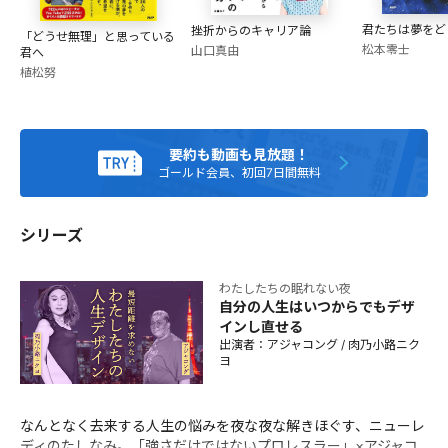
9月25日立川市生まれ。女子プロに憧れ1986年9月16日デビ
君たちは夢をど
ュー。 裏拳・バックドロップ・垂直落下式ブレーンバスター
挫折からのキャリア論
「どうせ無理」と思っている
松本零士
を得意技とし、リングで暴れまくるフリーのプロレスラーと
山口真由
君へ
して活躍中！！ 一方でその人間性を多分に活かし、多面にわ
植松努
たる芸能活動を展開する心優しき最強の女子プロレスラー。
要約も動画も見放題！
ゴールド会員、初回7日間無料
シリーズ
わたしたちの眠れない夜
自分の人生はいつからでもデザ
インし直せる
出演者：
アジャコング
/
肉乃小路ニク
ヨ
なんとなく去来する人生の悩みを夜な夜な解きほぐす、ニューレ
ディのたしなみ。「強さだけではないプロレスラー」×アジャコ