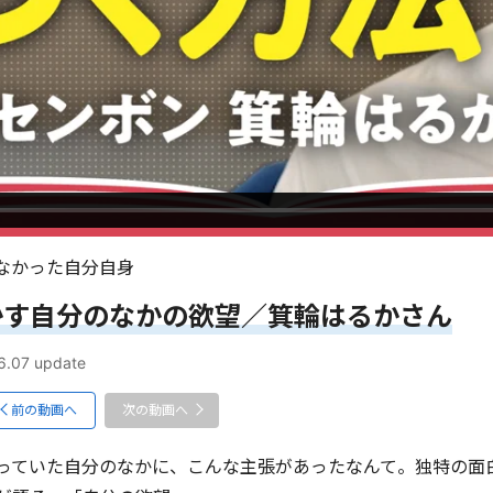
なかった自分自身
かす自分のなかの欲望／箕輪はるかさん
6.07
update
前の動画へ
次の動画へ
っていた自分のなかに、こんな主張があったなんて。独特の面