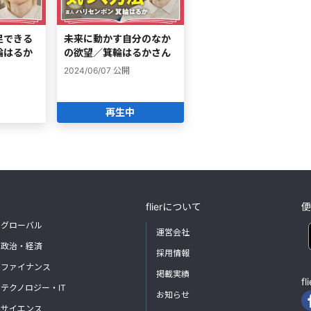
足できる
未来に動かす自分のなか
輪はるか
の欲望／箕輪はるかさん
2024/06/07
公開
再生中
flierについて
便
グローバル
運営会社
政治・経済
採用情報
ファイナンス
掲載実績
f
テクノロジー・IT
お知らせ
サイエンス