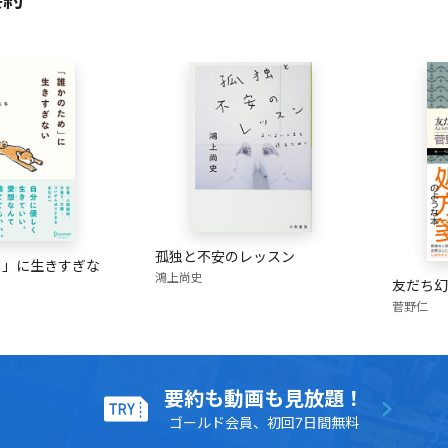
要約
孤独と不安のレッスン
め」に生きすぎな
鴻上尚史
友だち幻
菅野仁
要約も動画も見放題！
ゴールド会員、初回7日間無料