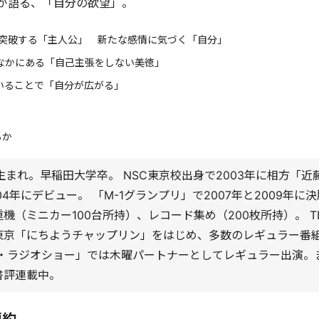
が語る、「自分の欲望」。
を突破する「主人公」 新たな感情に気づく「自分」
なかにある「自己主張をしない美徳」
いることで「自分が広がる」
るか
1日生まれ。早稲田大学卒。 NSC東京校出身で2003年に相方「
04年にデビュー。 「M-1グランプリ」で2007年と2009年に
機（ミニカー100台所持）、レコード集め（200枚所持）。 T
東京「にちようチャップリン」をはじめ、多数のレギュラー番
ザ・ラジオショー」では木曜パートナーとしてレギュラー出演。
書評連載中。