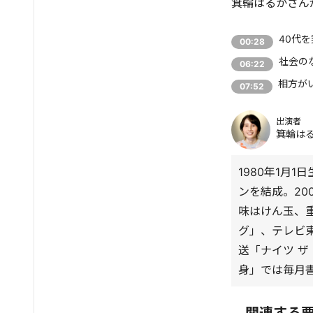
箕輪はるかさん
40代
00:28
社会の
06:22
相方が
07:52
出演者
箕輪は
1980年1月
ンを結成。20
味はけん玉、重
グ」、テレビ
送「ナイツ 
身」では毎月