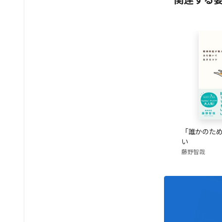
関連する
「誰かのた
い
藤野智哉