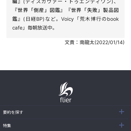
編』
(ディスカヴァー・トゥエンティワン)、
『世界「倒産」図鑑』『世界「失敗」製品図
鑑』
(日経BP)など。Voicy「荒木博行のbook
cafe」毎朝放送中。
文責：
南龍太
(
2022/01/14
)
要約を探す
特集