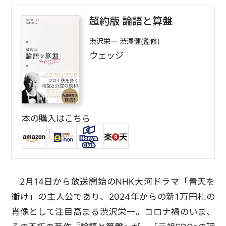
超約版 論語と算盤
渋沢栄一 渋澤健(監修)
ウェッジ
本の購入はこちら
2月14日から放送開始のNHK大河ドラマ「青天を
衝け」の主人公であり、2024年からの新1万円札の
肖像として注目高まる渋沢栄一。コロナ禍のいま、