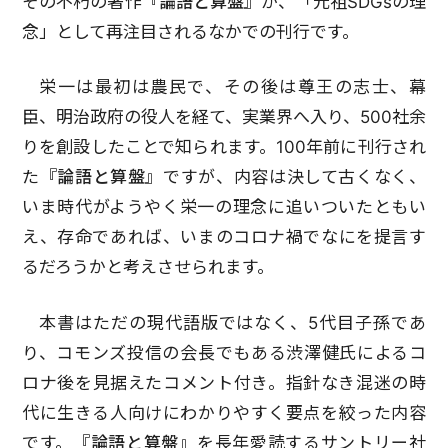
その不朽の著作
『論語と算盤』
が、「元祖SDGsの理
念」として再注目されるなかでの刊行です。
栄一は最初は農民で、その後は尊王の志士、幕
臣、明治政府の役人を経て、実業界へ入り、500社余
りを創設したことで知られます。100年前に刊行され
た
『論語と算盤』
ですが、内容は決して古くなく、
いま時代がようやく栄一の理念に追いついたともい
え、存命であれば、いまのコロナ禍でなにを提言す
るだろうかと考えさせられます。
本書はただの現代語版ではなく、5代目子孫であ
り、コモンズ投信の会長でもある渋澤健氏によるコ
ロナ後を見据えたコメント付き。指針なき混迷の時
代に生きる人向けにわかりやすく要点を絞った内容
です。
『論語と算盤』
を長年愛読するサントリー社