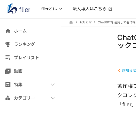
法人導入はこちら
flierとは
お知らせ
ChatGPTを活用して著
ホーム
Ch
ック
ランキング
プレイリスト
お知ら
動画
特集
著作権フ
クコレ
カテゴリー
「fli