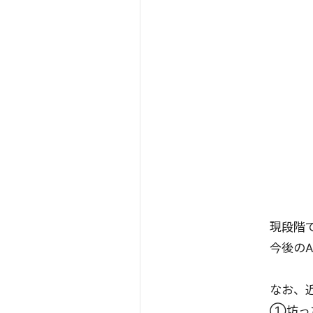
現段階で
今後の
なお、
①坊っち