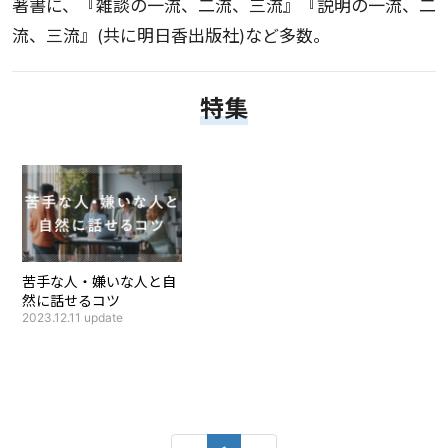
著書に、『雑談の一流、二流、三流』『説明の一流、二
流、三流』(共に明日香出版社)など多数。
特集
苦手な人・嫌いな人と自
然に話せるコツ
2023.12.11
update